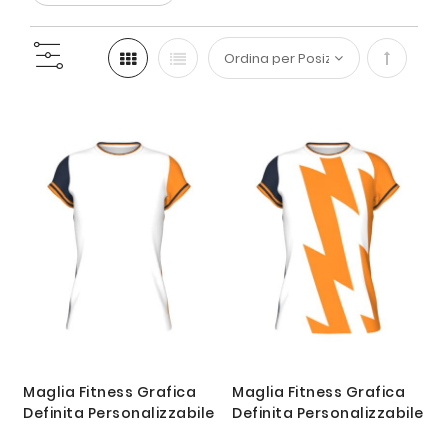
Imposta
la
direzione
decresc
Maglia Fitness Grafica
Maglia Fitness Grafica
Definita Personalizzabile
Definita Personalizzabile