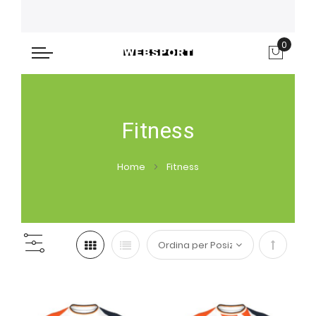
0
Carre
Fitness
Home
Fitness
Imposta
la
direzione