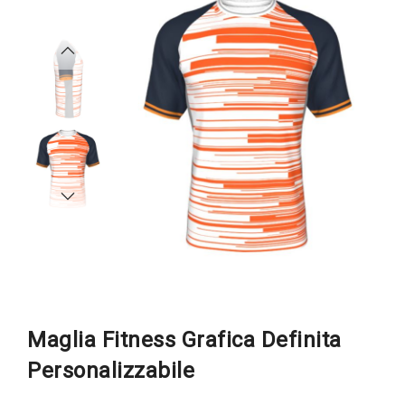
fine
della
della
galleria
galleria
di
di
immagini
immagini
Maglia Fitness Grafica Definita
Personalizzabile